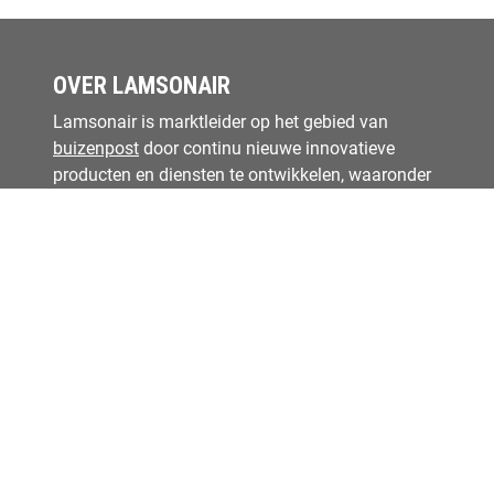
OVER LAMSONAIR
Lamsonair is marktleider op het gebied van
buizenpost
door continu nieuwe innovatieve
producten en diensten te ontwikkelen, waaronder
de
DocuDistri
.
TECHNOLOGY WITHOUT BOUNDARIES
Cookieverklaring
Privacyverklaring
MEER WETEN?
Cases
Kennisbank
Nieuws