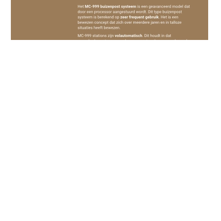
OVER LAMSONAIR
Lamsonair is marktleider op het gebied van
buizenpost
door continu nieuwe innovatieve