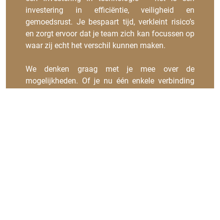
investering in efficiëntie, veiligheid en
gemoedsrust. Je bespaart tijd, verkleint risico’s
en zorgt ervoor dat je team zich kan focussen op
waar zij echt het verschil kunnen maken.
We denken graag met je mee over de
mogelijkheden. Of je nu één enkele verbinding
van A naar B nodig hebt, of een compleet
netwerk wilt uitrollen – onze experts adviseren je
graag over de beste oplossing voor jouw situatie.
Plan een vrijblijvend
adviesgesprek in
Dan bespreken we jullie use case en denken
we mee.